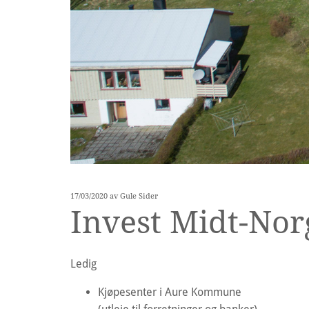
17/03/2020
av Gule Sider
Invest Midt-Nor
Ledig
Kjøpesenter i Aure Kommune